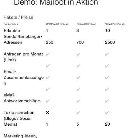
Demo: Mailbot in Aktion
Pakete / Preise
Funktion / Merkmal
STARTER (ab CHF 49 / Monat)
TEAM (ab CHF 89 / Monat)
PRO (ab CHF 249 / Monat)
Erlaubte
1
3
10
Sender/Empfänger-
Adressen
250
700
2500
Anfragen pro Monat
✔️
✔️
✔️
(Limit)
✔️
✔️
✔️
Email-
Zusammenfassunge
✔️
✔️
✔️
n
✔️
✔️
✔️
eMail-
Antwortvorschläge
✔️
✔️
✔️
Texte schreiben
❌
✔️
✔️
(Blogs / Social
Media)
1
5
20
Marketing-Ideen,