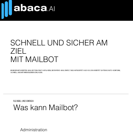
SCHNELL UND SICHER AM
ZIEL
MIT MAILBOT
IHR NEUER MITARBEITER: MAILBOT ERLEDIGT AUFGABEN, DIE ER PER E-MAIL ERHÄLT UND ANTWORTET AUCH SO. ER ARBEITET DATENSCHUTZ-KONFORM,
SCHNELL UND MIT IHREN EIGENEN VORLAGEN.
FLEXIBEL UND EINFACH
Was kann Mailbot?
Administration